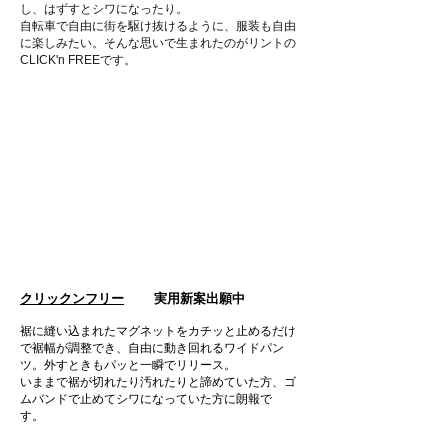
し、はずすとシワになったり。
自転車で自由に街を駆け抜けるように、服装も自由
に楽しみたい。そんな思いで生まれたのがリントの
CLICK'n FREEです。
クリックンフリー
実用新案出願中
裾に縫い込まれたマグネットをカチッと止めるだけ
で裾幅が調整でき、自由に動き回れるワイドパン
ツ。外すときもパッと一瞬でリリース。
いままで裾が切れたり汚れたりと諦めていた方、ゴ
ムバンドで止めてシワになっていた方に朗報で
す。